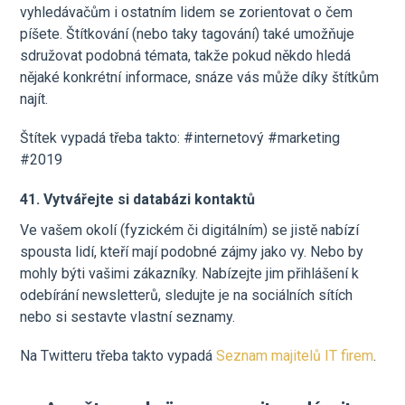
vyhledávačům i ostatním lidem se zorientovat o čem
píšete. Štítkování (nebo taky tagování) také umožňuje
sdružovat podobná témata, takže pokud někdo hledá
nějaké konkrétní informace, snáze vás může díky štítkům
najít.
Štítek vypadá třeba takto: #internetový #marketing
#2019
41. Vytvářejte si databázi kontaktů
Ve vašem okolí (fyzickém či digitálním) se jistě nabízí
spousta lidí, kteří mají podobné zájmy jako vy. Nebo by
mohly býti vašimi zákazníky. Nabízejte jim přihlášení k
odebírání newsletterů, sledujte je na sociálních sítích
nebo si sestavte vlastní seznamy.
Na Twitteru třeba takto vypadá
Seznam majitelů IT firem
.