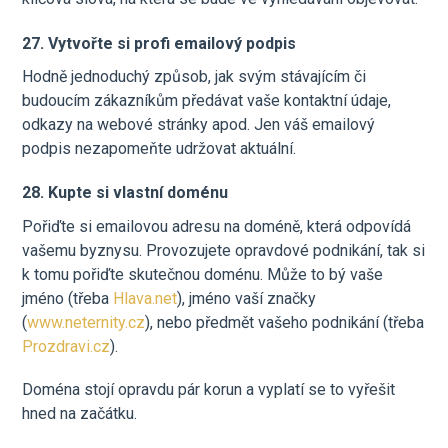
27. Vytvořte si profi emailový podpis
Hodně jednoduchý způsob, jak svým stávajícím či
budoucím zákazníkům předávat vaše kontaktní údaje,
odkazy na webové stránky apod. Jen váš emailový
podpis nezapomeňte udržovat aktuální.
28. Kupte si vlastní doménu
Pořiďte si emailovou adresu na doméně, která odpovídá
vašemu byznysu. Provozujete opravdové podnikání, tak si
k tomu pořiďte skutečnou doménu. Může to bý vaše
jméno (třeba
Hlava.net
), jméno vaší značky
(
www.neternity.cz
), nebo předmět vašeho podnikání (třeba
Prozdravi.cz
).
Doména stojí opravdu pár korun a vyplatí se to vyřešit
hned na začátku.