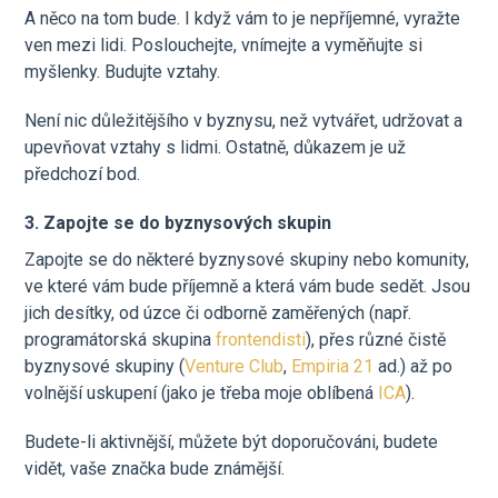
A něco na tom bude. I když vám to je nepříjemné, vyražte
ven mezi lidi. Poslouchejte, vnímejte a vyměňujte si
myšlenky. Budujte vztahy.
Není nic důležitějšího v byznysu, než vytvářet, udržovat a
upevňovat vztahy s lidmi. Ostatně, důkazem je už
předchozí bod.
3. Zapojte se do byznysových skupin
Zapojte se do některé byznysové skupiny nebo komunity,
ve které vám bude příjemně a která vám bude sedět. Jsou
jich desítky, od úzce či odborně zaměřených (např.
programátorská skupina
frontendisti
), přes různé čistě
byznysové skupiny (
Venture Club
,
Empiria 21
ad.) až po
volnější uskupení (jako je třeba moje oblíbená
ICA
).
Budete-li aktivnější, můžete být doporučováni, budete
vidět, vaše značka bude známější.