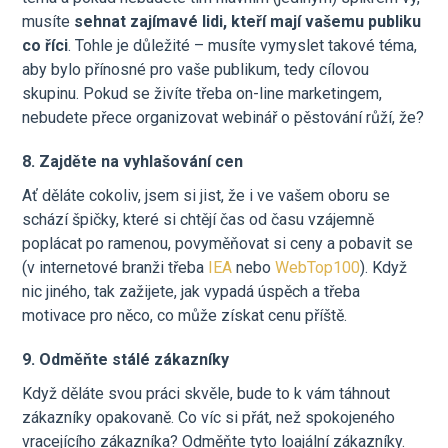
musíte
sehnat zajímavé lidi, kteří mají vašemu publiku
co říci
. Tohle je důležité – musíte vymyslet takové téma,
aby bylo přínosné pro vaše publikum, tedy cílovou
skupinu. Pokud se živíte třeba on-line marketingem,
nebudete přece organizovat webinář o pěstování růží, že?
8. Zajděte na vyhlašování cen
Ať děláte cokoliv, jsem si jist, že i ve vašem oboru se
schází špičky, které si chtějí čas od času vzájemně
poplácat po ramenou, povyměňovat si ceny a pobavit se
(v internetové branži třeba
IEA
nebo
WebTop100
). Když
nic jiného, tak zažijete, jak vypadá úspěch a třeba
motivace pro něco, co může získat cenu příště.
9. Odměňte stálé zákazníky
Když děláte svou práci skvěle, bude to k vám táhnout
zákazníky opakovaně. Co víc si přát, než spokojeného
vracejícího zákazníka? Odměňte tyto loajální zákazníky.