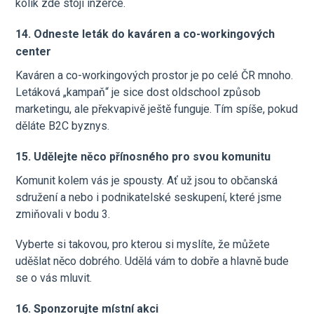
kolik zde stojí inzerce.
14. Odneste leták do kaváren a co-workingových
center
Kaváren a co-workingových prostor je po celé ČR mnoho.
Letáková „kampaň“ je sice dost oldschool způsob
marketingu, ale překvapivě ještě funguje. Tím spíše, pokud
děláte B2C byznys.
15. Udělejte něco přínosného pro svou komunitu
Komunit kolem vás je spousty. Ať už jsou to občanská
sdružení a nebo i podnikatelské seskupení, které jsme
zmiňovali v bodu 3.
Vyberte si takovou, pro kterou si myslíte, že můžete
uděšlat něco dobrého. Udělá vám to dobře a hlavně bude
se o vás mluvit.
16. Sponzorujte místní akci