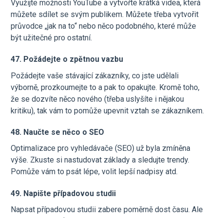
Využijte možnosti YouTube a vytvořte krátká videa, která
můžete sdílet se svým publikem. Můžete třeba vytvořit
průvodce „jak na to“ nebo něco podobného, které může
být užitečné pro ostatní.
47. Požádejte o zpětnou vazbu
Požádejte vaše stávající zákazníky, co jste udělali
výborně, prozkoumejte to a pak to opakujte. Kromě toho,
že se dozvíte něco nového (třeba uslyšíte i nějakou
kritiku), tak vám to pomůže upevnit vztah se zákazníkem.
48. Naučte se něco o SEO
Optimalizace pro vyhledávače (SEO) už byla zmíněna
výše. Zkuste si nastudovat základy a sledujte trendy.
Pomůže vám to psát lépe, volit lepší nadpisy atd.
49. Napište případovou studii
Napsat případovou studii zabere poměrně dost času. Ale