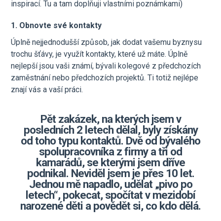
inspirací. Tu a tam doplňuji vlastními poznámkami)
1. Obnovte své kontakty
Úplně nejjednodušší způsob, jak dodat vašemu byznysu
trochu šťávy, je využít kontakty, které už máte. Úplně
nejlepší jsou vaši známí, bývali kolegové z předchozích
zaměstnání nebo předchozích projektů. Ti totiž nejlépe
znají vás a vaší práci.
Pět zakázek, na kterých jsem v
posledních 2 letech dělal, byly získány
od toho typu kontaktů. Dvě od bývalého
spolupracovníka z firmy a tři od
kamarádů, se kterými jsem dříve
podnikal. Neviděl jsem je přes 10 let.
Jednou mě napadlo, udělat „pivo po
letech“, pokecat, spočítat v mezidobí
narozené děti a povědět si, co kdo dělá.