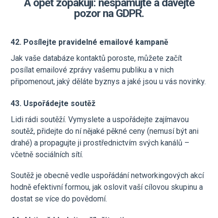
A opět zopakuji: nespamujte a dávejte
pozor na GDPR.
42. Posílejte pravidelné emailové kampaně
Jak vaše databáze kontaktů poroste, můžete začít
posílat emailové zprávy vašemu publiku a v nich
připomenout, jaký děláte byznys a jaké jsou u vás novinky.
43. Uspořádejte soutěž
Lidi rádi soutěží. Vymyslete a uspořádejte zajímavou
soutěž, přidejte do ní nějaké pěkné ceny (nemusí být ani
drahé) a propagujte ji prostřednictvím svých kanálů –
včetně sociálních sítí.
Soutěž je obecně vedle uspořádání networkingových akcí
hodně efektivní formou, jak oslovit vaší cílovou skupinu a
dostat se více do povědomí.