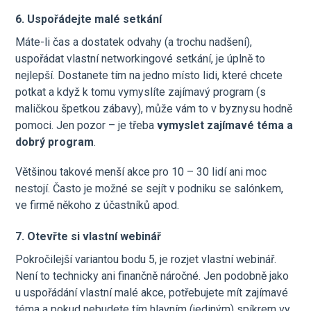
6. Uspořádejte malé setkání
Máte-li čas a dostatek odvahy (a trochu nadšení),
uspořádat vlastní networkingové setkání, je úplně to
nejlepší. Dostanete tím na jedno místo lidi, které chcete
potkat a když k tomu vymyslíte zajímavý program (s
maličkou špetkou zábavy), může vám to v byznysu hodně
pomoci. Jen pozor – je třeba
vymyslet zajímavé téma a
dobrý program
.
Většinou takové menší akce pro 10 – 30 lidí ani moc
nestojí. Často je možné se sejít v podniku se salónkem,
ve firmě někoho z účastníků apod.
7. Otevřte si vlastní webinář
Pokročilejší variantou bodu 5, je rozjet vlastní webinář.
Není to technicky ani finančně náročné. Jen podobně jako
u uspořádání vlastní malé akce, potřebujete mít zajímavé
téma a pokud nebudete tím hlavním (jediným) spíkrem vy,