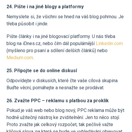
24. Pište i na jiné blogy a platformy
Nemyslete si, že všichni se hned na váš blog pohrnou. Je
třeba působit i jinde.
Pište články i na jiné blogovací platformy. U nás třeba
blog na iDnes.cz, nebo čím dál populárnější
Linkedin.com
(myšleno pro psaní a sdílení delších článků) nebo
Medium.com
.
25. Připojte se do online diskusí
Odpovídejte v diskusích, které čte vaše cílová skupina.
Buďte věcní, pomáhejte a nesnažte se prodávat.
26. Zvažte PPC – reklamu s platbou za proklik
Pokud je váš web nebo blog nový, PPC reklama může být
hodně užitečný nástroj ke zviditelnění. Jen to něco stojí.
Proto zvažte jak celkový rozpočet, tak pečlivě važte
klíčová slova, na která se bude ve vyhledávání objevovat.