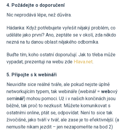
4. Požádejte o doporučení
Nic neprodává lépe, než důvěra.
Hádanka: Když potřebujete vyřešit nějaký problém, co
uděláte jako první? Ano, zeptáte se v okolí, zda někdo
nezná na tu danou oblast nějakého odborníka.
Buďte tím, koho ostatní doporučují. Jak to třeba může
vypadat, prezentuji na webu zde
Hlava.net
.
5. Připojte s k webináři
Neuvidíte sice reálné tváře, ale pokud nejste úplně
networkujícím typem, tak webináře (webinář =
web
ový
sem
inář
) mohou pomoci. Už i v našich končinách jsou
běžné, tak proč to nezkusit. Můžete komunikovat s
ostatními online, ptát se, odpovídat. Není to sice tak
živočišné, jako tváří v tvář, ale zase je to efektivnější. (a
nemusíte nikam jezdit – jen nezapomeňte na bod 2)