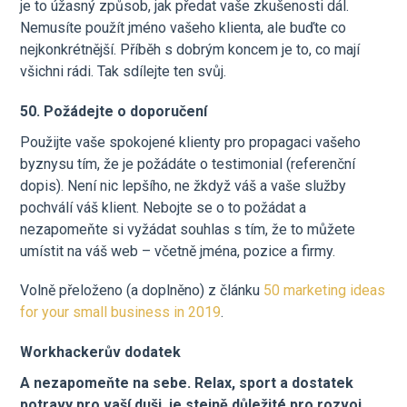
je to úžasný způsob, jak předat vaše zkušenosti dál.
Nemusíte použít jméno vašeho klienta, ale buďte co
nejkonkrétnější. Příběh s dobrým koncem je to, co mají
všichni rádi. Tak sdílejte ten svůj.
50. Požádejte o doporučení
Použijte vaše spokojené klienty pro propagaci vašeho
byznysu tím, že je požádáte o testimonial (referenční
dopis). Není nic lepšího, ne žkdyž váš a vaše služby
pochválí váš klient. Nebojte se o to požádat a
nezapomeňte si vyžádat souhlas s tím, že to můžete
umístit na váš web – včetně jména, pozice a firmy.
Volně přeloženo (a doplněno) z článku
50 marketing ideas
for your small business in 2019
.
Workhackerův dodatek
A nezapomeňte na sebe. Relax, sport a dostatek
potravy pro vaší duši, je stejně důležité pro rozvoj