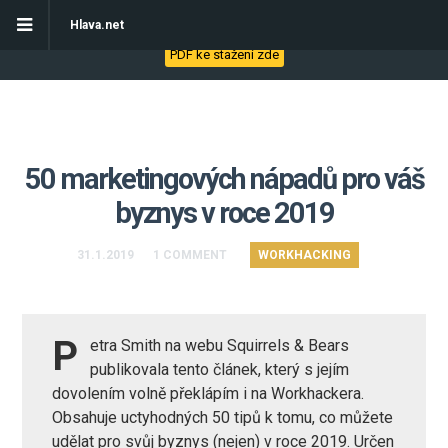
Stáhněte si eBook - Jak začít s automatizací obchodních procesů
Hlava.net
PDF ke stažení zde
50 marketingových nápadů pro váš
byznys v roce 2019
31.1.2019
1 COMMENT
WORKHACKING
P
etra Smith na webu
Squirrels & Bears
publikovala
tento článek
, který s jejím
dovolením volně překlápím i na Workhackera.
Obsahuje uctyhodných 50 tipů k tomu, co můžete
udělat pro svůj byznys (nejen) v roce 2019. Určen