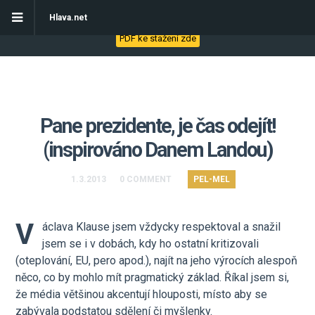
Stáhněte si eBook - Jak začít s automatizací obchodních procesů
Hlava.net
PDF ke stažení zde
Pane prezidente, je čas odejít!
(inspirováno Danem Landou)
1.3.2013
0 COMMENT
PEL-MEL
V
áclava Klause jsem vždycky respektoval a snažil
jsem se i v dobách, kdy ho ostatní kritizovali
(oteplování, EU, pero apod.), najít na jeho výrocích alespoň
něco, co by mohlo mít pragmatický základ. Říkal jsem si,
že média většinou akcentují hlouposti, místo aby se
zabývala podstatou sdělení či myšlenky.