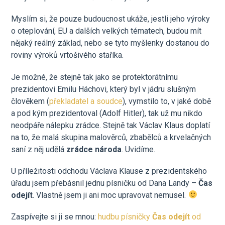
Myslím si, že pouze budoucnost ukáže, jestli jeho výroky
o oteplování, EU a dalších velkých tématech, budou mít
nějaký reálný základ, nebo se tyto myšlenky dostanou do
roviny výroků vrtošivého staříka.
Je možné, že stejně tak jako se protektorátnímu
prezidentovi Emilu Háchovi, který byl v jádru slušným
člověkem (
překladatel a soudce
), vymstilo to, v jaké době
a pod kým prezidentoval (Adolf Hitler), tak už mu nikdo
neodpáře nálepku zrádce. Stejně tak Václav Klaus doplatí
na to, že malá skupina malověrců, zbabělců a krvelačných
saní z něj udělá
zrádce národa
. Uvidíme.
U příležitosti odchodu Václava Klause z prezidentského
úřadu jsem přebásnil jednu písničku od Dana Landy –
Čas
odejít
. Vlastně jsem ji ani moc upravovat nemusel.
Zaspívejte si ji se mnou:
hudbu písničky
Čas odejít
od