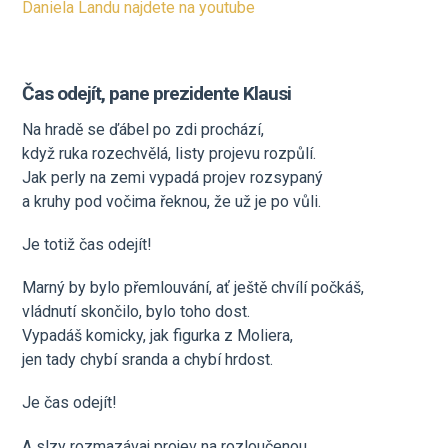
Daniela Landu najdete na youtube
Čas odejít, pane prezidente Klausi
Na hradě se ďábel po zdi prochází,
když ruka rozechvělá, listy projevu rozpůlí.
Jak perly na zemi vypadá projev rozsypaný
a kruhy pod vočima řeknou, že už je po vůli.
Je totiž čas odejít!
Marný by bylo přemlouvání, ať ještě chvílí počkáš,
vládnutí skončilo, bylo toho dost.
Vypadáš komicky, jak figurka z Moliera,
jen tady chybí sranda a chybí hrdost.
Je čas odejít!
A slzy rozmazávaj projev na rozloučenou,