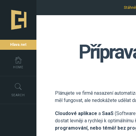
Stáhně
Přípra
Hlava.net
HOME
Plánujete ve firmě nasazení automati
SEARCH
měl fungovat, ale nedokážete udělat da
Cloudové aplikace
a
SaaS
(Software 
dostat levněji a rychleji k optimálním
programování, nebo téměř bez pr