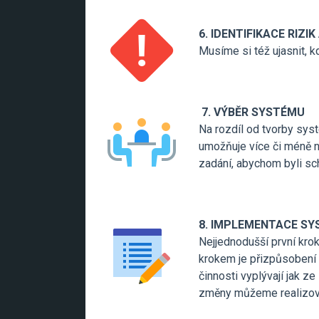
6. IDENTIFIKACE RIZI
Musíme si též ujasnit, 
7. VÝBĚR SYSTÉMU
Na rozdíl od tvorby syst
umožňuje více či méně n
zadání, abychom byli sch
8. IMPLEMENTACE S
Nejjednodušší první kro
krokem je přizpůsobení 
činnosti vyplývají jak z
změny můžeme realizov