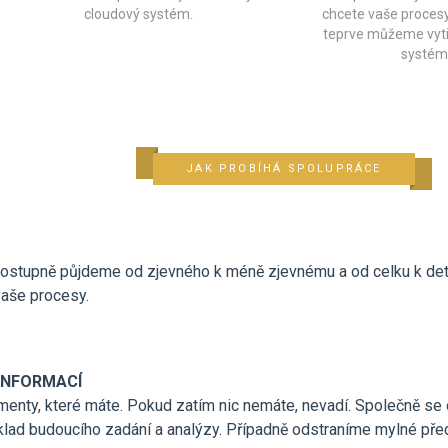
cloudový systém.
chcete vaše procesy
teprve můžeme vyt
systém
JAK PROBÍHÁ SPOLUPRÁCE
stupně půjdeme od zjevného k méně zjevnému a od celku k detai
vaše procesy.
 INFORMACÍ
enty, které máte. Pokud zatím nic nemáte, nevadí. Společně se dí
klad budoucího zadání a analýzy. Případně odstraníme mylné pře