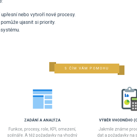
e:
upřesní nebo vytvoří nové procesy.
pomůže ujasnit si priority.
 systému.
S ČÍM VÁM POMOHU
ZADÁNÍ A ANALÝZA
VÝBĚR VHODNÉHO (
Funkce, procesy, role, KPI, omezení,
Jakmile známe proc
scénáře. A též požadavky na vhodný
dat a požadavky na 