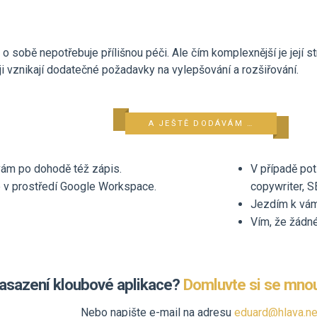
 sobě nepotřebuje přílišnou péči. Ale čím komplexnější je její st
ji vznikají dodatečné požadavky na vylepšování a rozšiřování.
A JEŠTĚ DODÁVÁM …
vám po dohodě též zápis.
V případě pot
 v prostředí Google Workspace.
copywriter, S
Jezdím k vám
Vím, že žádné
asazení kloubové aplikace?
Domluvte si se mnou
Nebo napište e-mail na adresu
eduard@hlava.ne