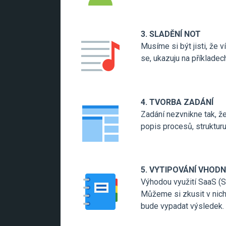
3. SLADĚNÍ NOT
Musíme si být jisti, že
se, ukazuju na příkladec
4. TVORBA ZADÁNÍ
Zadání nezvnikne tak, že
popis procesů, struktur
5. VYTIPOVÁNÍ VHOD
Výhodou využití SaaS (So
Můžeme si zkusit v nich
bude vypadat výsledek.