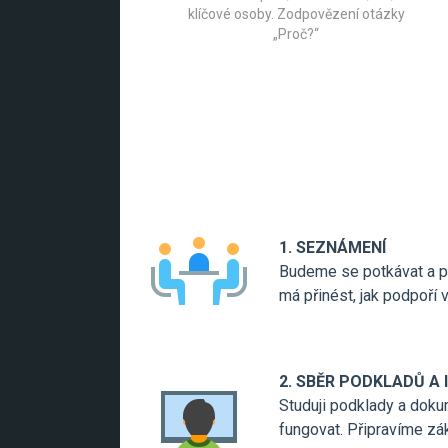
klíčové osoby. Zodpovězení otázky
„Proč?“
1. SEZNÁMENÍ
Budeme se potkávat a po
má přinést, jak podpoří 
2. SBĚR PODKLADŮ A
Studuji podklady a dokum
fungovat. Připravíme zá