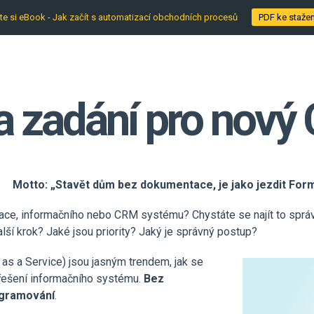
te si eBook - Jak začít s automatizací obchodních procesů
PDF ke stažen
va zadání pro nov
Motto: „Stavět dům bez dokumentace, je jako jezdit Formu
zace, informačního nebo CRM systému? Chystáte se najít to spr
lší krok? Jaké jsou priority? Jaký je správný postup?
as a Service) jsou jasným trendem, jak se
u řešení informačního systému.
Bez
ogramování
.