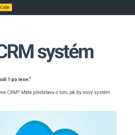
í zde
ý CRM systém
lí 1 po lese.“
ávné CRM? Máte představu o tom, jak by nový systém