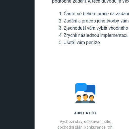
podrobné zadání. A těch důvodů je víc
Často se během práce na zadání 
Zadání a proces jeho tvorby vám 
Zjednoduší vám výběr vhodného
Zrychlí následnou implementaci.
Ušetří vám peníze.
AUDIT A CÍLE
Výchozí stav, očekávání, cíle,
obchodní plán, konkurence, trh,