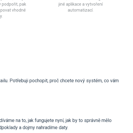
 podpořit, pak
jiné aplikace a vytvoření
ipovat vhodné
automatizací.
y.
lu. Potřebuji pochopit, proč chcete nový systém, co vám
váme na to, jak fungujete nyní, jak by to správně mělo
dpoklady a dojmy nahradíme daty.