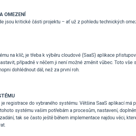
K A OMEZENÍ
kde jsou kritické části projektu – ať už z pohledu technických o
ému na klíč, je třeba k výběru cloudové (SaaS) aplikace přistupov
astavit, případně v něčem ji není možné změnit vůbec. Toto vše s
opni dohlédnout dál, než za první roh.
YSTÉMU
k je registrace do vybraného systému. Většina SaaS aplikací má p
tohoto systému vašim potřebám a procesům, nastavení, doplnění p
e zadání, tak se často ještě během implementace najdou věci, které
at.