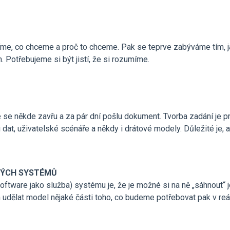
 víme, co chceme a proč to chceme. Pak se teprve zabýváme tím, j
h. Potřebujeme si být jistí, že si rozumíme.
 se někde zavřu a za pár dní pošlu dokument. Tvorba zadání je pr
u dat, uživatelské scénáře a někdy i drátové modely. Důležité je
NÝCH SYSTÉMŮ
ftware jako služba) systému je, že je možné si na ně „sáhnout“ 
 udělat model nějaké části toho, co budeme potřebovat pak v re