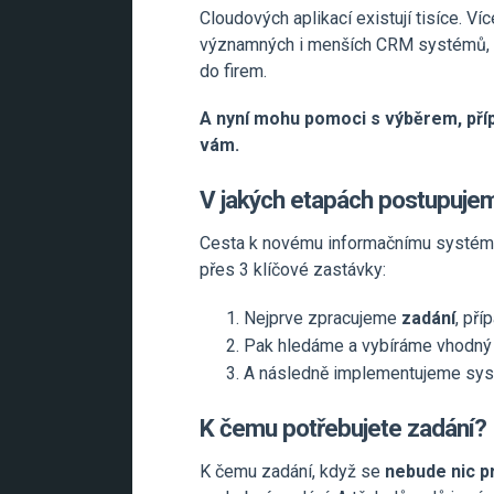
Cloudových aplikací existují tisíce. Ví
významných i menších CRM systémů, už
do firem.
A nyní mohu pomoci s výběrem, př
vám.
V jakých etapách postupuje
Cesta k novému informačnímu systému, 
přes 3 klíčové zastávky:
Nejprve zpracujeme
zadání
, pří
Pak hledáme a vybíráme vhodný
A následně implementujeme systé
K čemu potřebujete zadání?
K čemu zadání, když se
nebude nic 